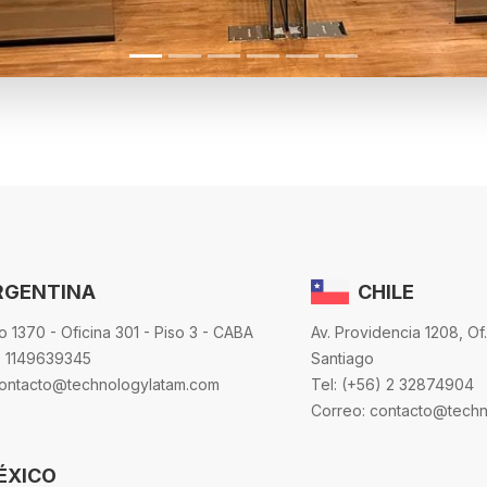
RGENTINA
CHILE
o 1370 - Oficina 301 - Piso 3 - CABA
Av. Providencia 1208, Of
) 1149639345
Santiago
contacto@technologylatam.com
Tel: (+56) 2 32874904
Correo: contacto@tech
ÉXICO